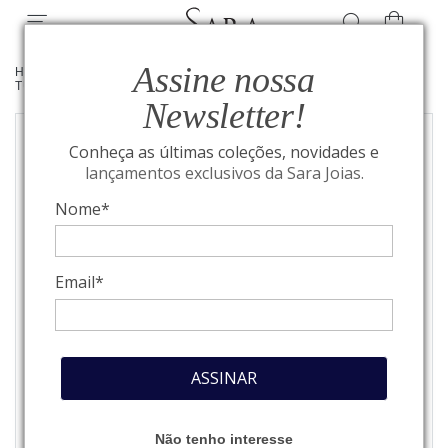
Assine nossa
HOME
/
VER POR PEDRAS PRECIOSAS
/
JOIAS COM
TURMALINA PARAÍBA
Newsletter!
Conheça as últimas coleções, novidades e
lançamentos exclusivos da Sara Joias.
Nome*
Email*
ASSINAR
Não tenho interesse