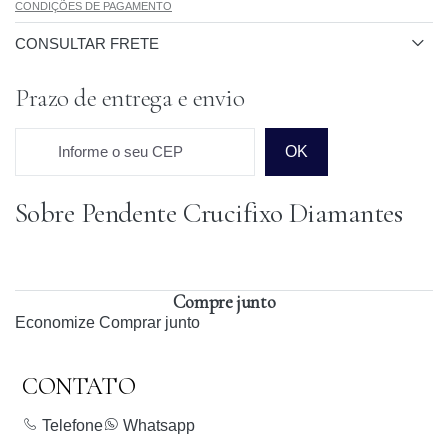
CONDIÇÕES DE PAGAMENTO
CONSULTAR FRETE
Prazo de entrega e envio
Informe o seu CEP
OK
Sobre Pendente Crucifixo Diamantes
Prazo para o CEP
Compre junto
Economize
Comprar junto
CONTATO
Telefone
Whatsapp