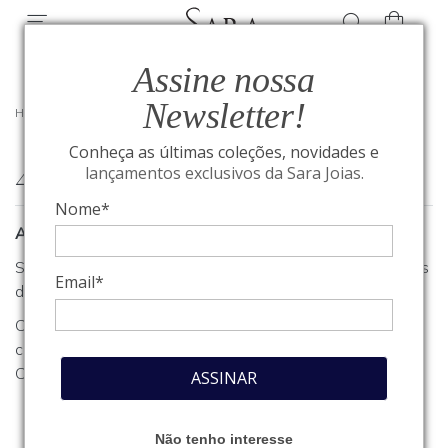
Assine nossa
Newsletter!
HOME
/
404
Conheça as últimas coleções, novidades e
404
lançamentos exclusivos da Sara Joias.
Nome*
A página que você procura não foi encontrada
Se você estava procurando algum produto, clique em um dos
Email*
departamentos ou seções no menu acima.
Caso necessite de outro tipo de informação, entre em
contato com o nosso atendimento através do nosso
Fale
Conosco
.
ASSINAR
Não tenho interesse