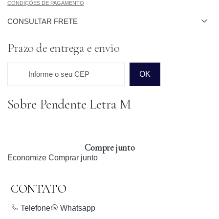
CONDIÇÕES DE PAGAMENTO
CONSULTAR FRETE
Prazo de entrega e envio
Informe o seu CEP
OK
Sobre Pendente Letra M
Prazo para o CEP
Compre junto
Economize
Comprar junto
CONTATO
Telefone
Whatsapp