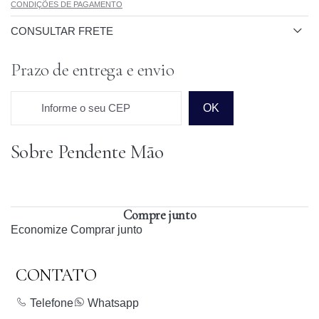
CONDIÇÕES DE PAGAMENTO
CONSULTAR FRETE
Prazo de entrega e envio
Informe o seu CEP
OK
Sobre Pendente Mão
Prazo para o CEP
Compre junto
Economize
Comprar junto
CONTATO
Telefone
Whatsapp