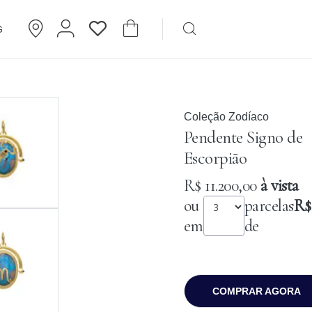
G
Brincos
Cartier
Coleção Zodíaco
Pendente Signo de
Escorpião
R$ 11.200,00
à vista
ou
parcelas
R$ 
em
de
COMPRAR AGORA