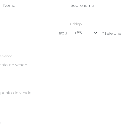
Nome
Sobrenome
Código
e/ou
*Telefone
de venda
m