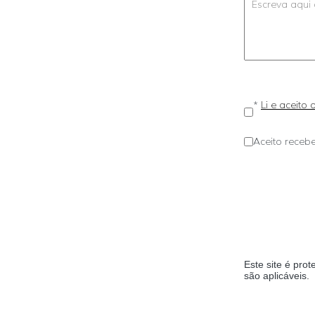
*
Li e aceito
Aceito recebe
Este site é pr
são aplicáveis.