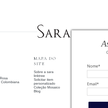
A
MAPA DO
INSTITUCI
SITE
Nome*
Fale Conosco
Relógios BVLGAR
Sobre a sara
Coleção Solar
linktree
 Rosa
Condições de priv
Solicitar item
a Colombiana
Catalogo Dia Dos 
Email*
personalizado
2025
Coleção Mosaico
Política de Privac
Blog
Termos de uso
Trocas e Devoluç
Meus pedidos
Meu cadastro