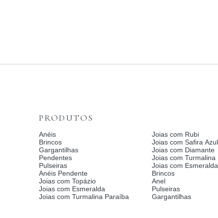
PRODUTOS
Anéis
Joias com Rubi
Brincos
Joias com Safira Azul
Gargantilhas
Joias com Diamante
Pendentes
Joias com Turmalina
Pulseiras
Joias com Esmerald
Anéis Pendente
Brincos
Joias com Topázio
Anel
Joias com Esmeralda
Pulseiras
Joias com Turmalina Paraíba
Gargantilhas