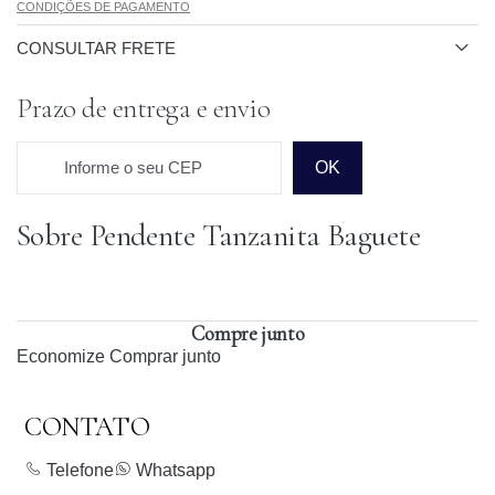
CONDIÇÕES DE PAGAMENTO
CONSULTAR FRETE
Prazo de entrega e envio
Informe o seu CEP
OK
Sobre Pendente Tanzanita Baguete
Prazo para o CEP
Compre junto
Economize
Comprar junto
CONTATO
Telefone
Whatsapp