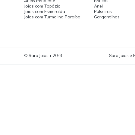
Anéis Pendente
Brincos
Joias com Topázio
Anel
Joias com Esmeralda
Pulseiras
Joias com Turmalina Paraíba
Gargantilhas
© Sara Joias • 2023
Sara Joias e 