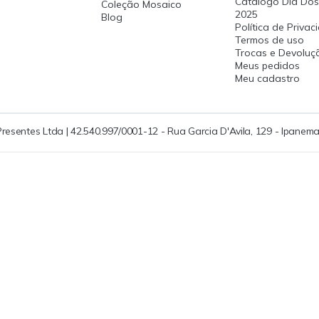
Catalogo Dia Dos
Coleção Mosaico
2025
Blog
Política de Priva
Termos de uso
Trocas e Devoluç
Meus pedidos
Meu cadastro
Presentes Ltda | 42.540.997/0001-12 - Rua Garcia D'Avila, 129 - Ipanema