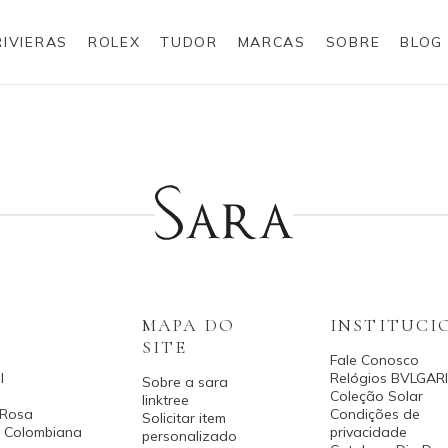
RIVIERAS
ROLEX
TUDOR
MARCAS
SOBRE
BLOG
Anéis
Rolex
MAPA DO
INSTITUCI
SITE
Fale Conosco
l
Relógios BVLGARI
Sobre a sara
Coleção Solar
linktree
 Rosa
Condições de
Solicitar item
a Colombiana
privacidade
personalizado