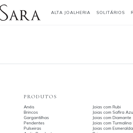
ALTA JOALHERIA
SOLITÁRIOS
Rolex
Anéis
Pulseiras
Brincos
Gargantilhas
Brincos
Anel
Breitling
Bvlgari
Gargantilhas
Pendentes
Cartier
Hublot
Pulseiras
Anéis Pendente
IWC Schaffhausen
Jaeger-LeCoultre
Montblanc
Panerai
Tudor
TAG Heuer
PRODUTOS
Anéis
Joias com Rubi
Brincos
Joias com Safira Azu
Gargantilhas
Joias com Diamante
Pendentes
Joias com Turmalina
Pulseiras
Joias com Esmerald