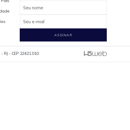
 Pais
Seu nome
cidade
ões
Seu e-mail
ASSINAR
 - RJ - CEP 22421.010