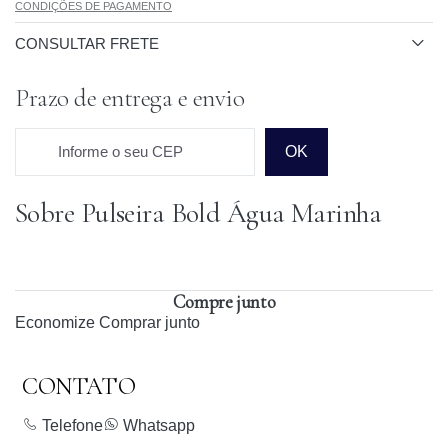
CONDIÇÕES DE PAGAMENTO
CONSULTAR FRETE
Prazo de entrega e envio
Informe o seu CEP
OK
Sobre Pulseira Bold Água Marinha
Prazo para o CEP
Compre junto
Economize
Comprar junto
CONTATO
Telefone
Whatsapp