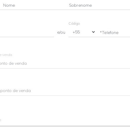
Nome
Sobrenome
Código
e/ou
*Telefone
de venda
m