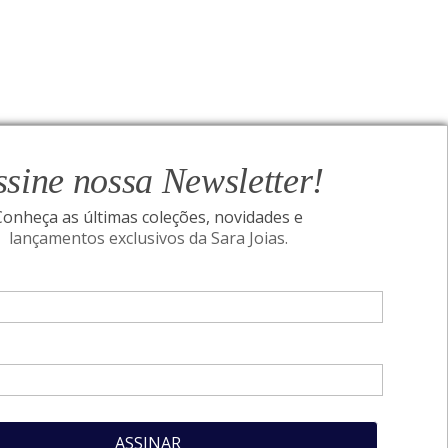
ssine nossa Newsletter!
Conheça as últimas coleções, novidades e
lançamentos exclusivos da Sara Joias.
ONAL
SIGA-NOS
Assine nossa Newsletter!
I
Conheça as últimas coleções, novidades e
acidade
Pais
lançamentos exclusivos da Sara Joias.
idade
Seu nome
ões
Seu e-mail
ASSINAR