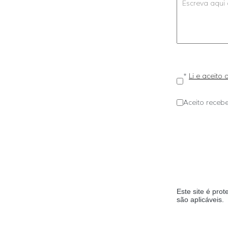
*
Li e aceito
Aceito recebe
Este site é pr
são aplicáveis.