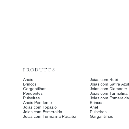
PRODUTOS
Anéis
Joias com Rubi
Brincos
Joias com Safira Azul
Gargantilhas
Joias com Diamante
Pendentes
Joias com Turmalina
Pulseiras
Joias com Esmerald
Anéis Pendente
Brincos
Joias com Topázio
Anel
Joias com Esmeralda
Pulseiras
Joias com Turmalina Paraíba
Gargantilhas