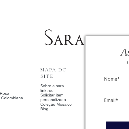
A
MAPA DO
INSTITUCI
SITE
Nome*
Fale Conosco
Relógios BVLGAR
Sobre a sara
Coleção Solar
linktree
 Rosa
Condições de priv
Solicitar item
a Colombiana
Catalogo Dia Dos 
Email*
personalizado
2025
Coleção Mosaico
Política de Privac
Blog
Termos de uso
Trocas e Devoluç
Meus pedidos
Meu cadastro