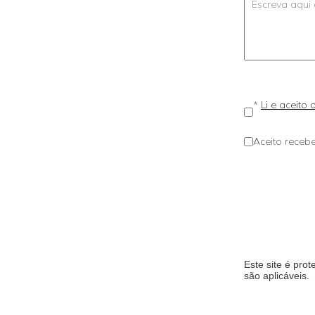
*
Li e aceito
Aceito recebe
Este site é pr
são aplicáveis.