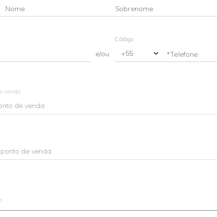
Nome
Sobrenome
Código
e/ou
*Telefone
de venda
m