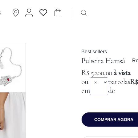
G
Brincos
Cartier
Best sellers
Pulseira Hamsá
Re
R$ 5.200,00
à vista
ou
parcelas
R$ 
em
de
COMPRAR AGORA