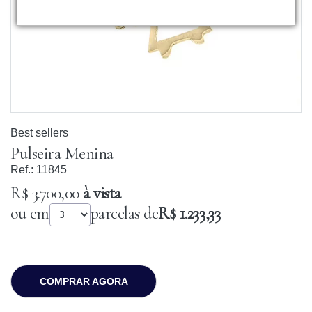
Best sellers
Pulseira Menina
Ref.:
11845
R$ 3.700,00
à vista
ou em
parcelas de
R$ 1.233,33
COMPRAR AGORA