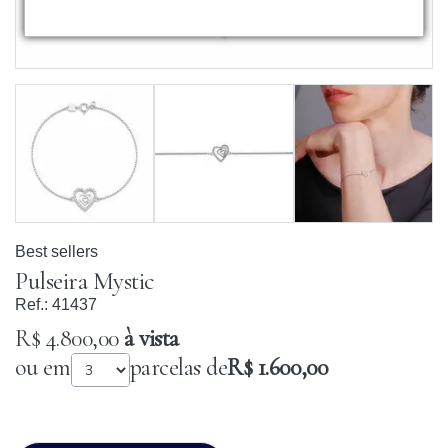
Best sellers
Pulseira Mystic
Ref.:
41437
R$ 4.800,00
à vista
ou em
parcelas de
R$ 1.600,00