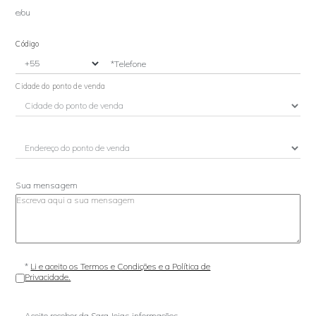
e/ou
Código
*Telefone
Cidade do ponto de venda
Sua mensagem
*
Li e aceito os Termos e Condições e a Política de
Privacidade.
Aceito receber da Sara Joias informações