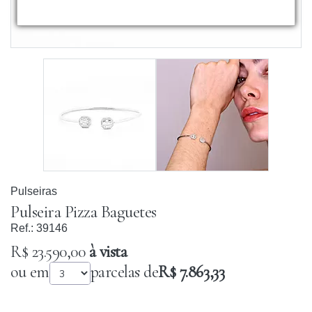
Pulseiras
Pulseira Pizza Baguetes
Ref.:
39146
R$ 23.590,00
à vista
ou em
parcelas de
R$ 7.863,33