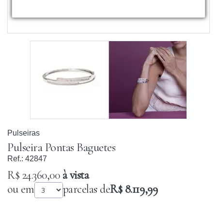
Pulseiras
Pulseira Pontas Baguetes
Ref.:
42847
R$ 24.360,00
à vista
ou em
parcelas de
R$ 8.119,99