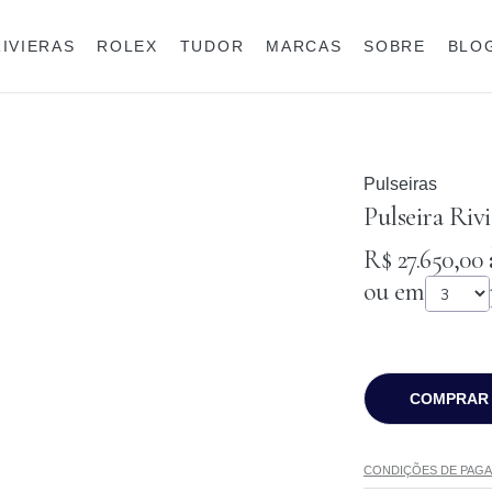
RIVIERAS
ROLEX
TUDOR
MARCAS
SOBRE
BLO
Anéis
Rolex
Pulseiras
Pulseira Rivi
R$ 27.650,00
à
ou em
COMPRAR
CONDIÇÕES DE PAG