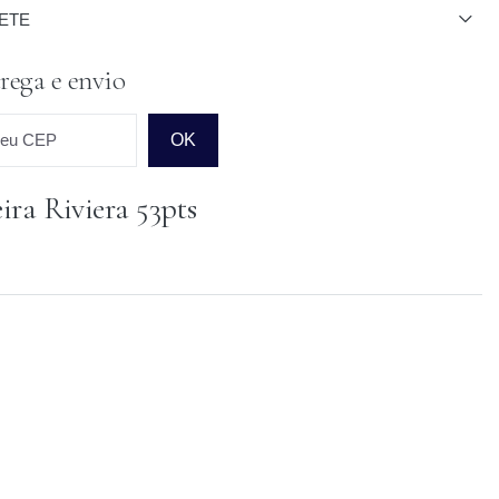
ETE
rega e envio
seu CEP
OK
ira Riviera 53pts
o para o CEP