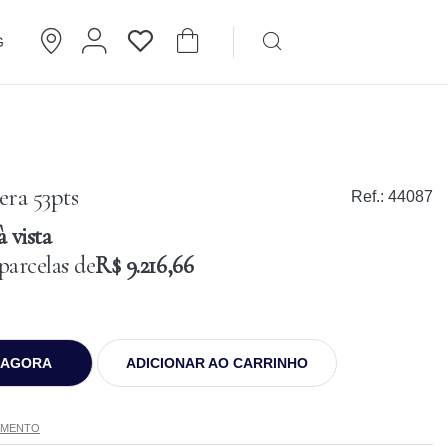
G
Brincos
Cartier
era 53pts
Ref.:
44087
 vista
parcelas de
R$ 9.216,66
 AGORA
ADICIONAR AO CARRINHO
AMENTO