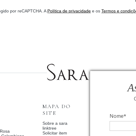
*
otegido por reCAPTCHA. A
Política de privacidade
e os
Termos e condiçõ
A
MAPA DO
INSTITUCI
SITE
Nome*
Fale Conosco
Relógios BVLGAR
Sobre a sara
Coleção Solar
linktree
 Rosa
Condições de priv
Solicitar item