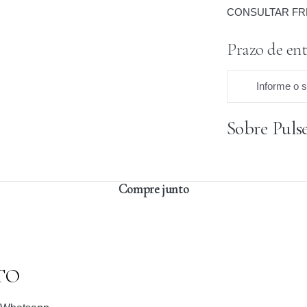
CONSULTAR FR
Prazo de ent
Informe o 
Sobre Pulse
Praz
Compre junto
TO