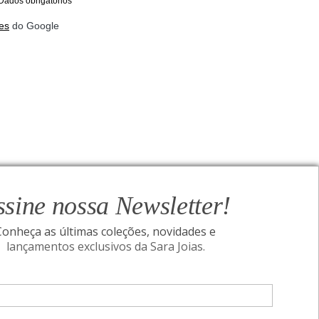
Dados obrigatórios
es
do Google
ssine nossa Newsletter!
Conheça as últimas coleções, novidades e
lançamentos exclusivos da Sara Joias.
ONAL
SIGA-NOS
Assine nossa Newsletter!
I
Conheça as últimas coleções, novidades e
acidade