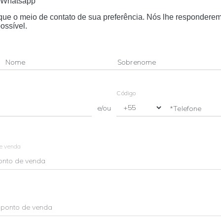
Whatsapp
dique o meio de contato de sua preferência. Nós lhe respondere
ossível.
Nome
Sobrenome
Código
e/ou
*Telefone
de venda