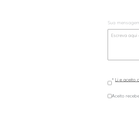
Sua mensage
*
Li e aceito
Aceito recebe