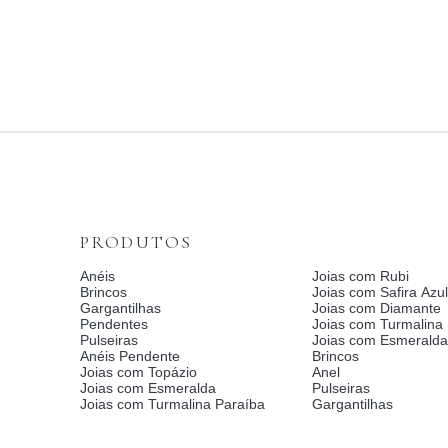
PRODUTOS
Anéis
Joias com Rubi
Brincos
Joias com Safira Azul
Gargantilhas
Joias com Diamante
Pendentes
Joias com Turmalina
Pulseiras
Joias com Esmerald
Anéis Pendente
Brincos
Joias com Topázio
Anel
Joias com Esmeralda
Pulseiras
Joias com Turmalina Paraíba
Gargantilhas