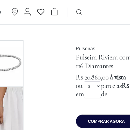
G
Brincos
Cartier
Pulseiras
Pulseira Riviera co
116 Diamantes
R$ 20.860,00
à vista
ou
parcelas
R$ 
em
de
COMPRAR AGORA