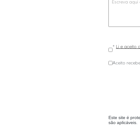
*
Li e aceito
Aceito recebe
Este site é pr
são aplicáveis.