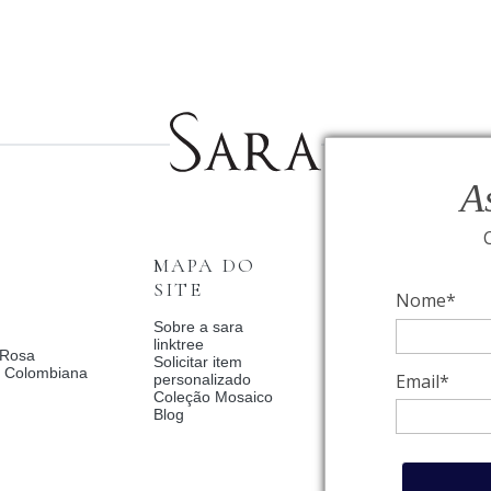
A
MAPA DO
INSTITUCI
SITE
Nome*
Fale Conosco
Relógios BVLGAR
Sobre a sara
Coleção Solar
linktree
 Rosa
Condições de priv
Solicitar item
a Colombiana
Catalogo Dia Dos 
Email*
personalizado
2025
Coleção Mosaico
Política de Privac
Blog
Termos de uso
Trocas e Devoluç
Meus pedidos
Meu cadastro