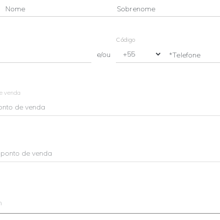
Nome
Sobrenome
Código
e/ou
*Telefone
de venda
m