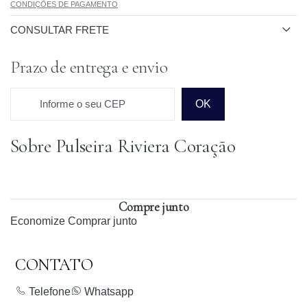
CONDIÇÕES DE PAGAMENTO
CONSULTAR FRETE
Prazo de entrega e envio
Informe o seu CEP
OK
Sobre Pulseira Riviera Coração
Prazo para o CEP
Compre junto
Economize
Comprar junto
CONTATO
Telefone
Whatsapp