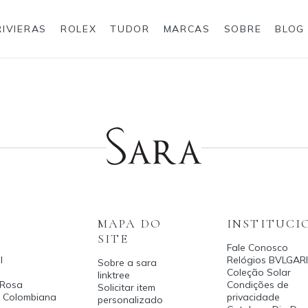
RIVIERAS
ROLEX
TUDOR
MARCAS
SOBRE
BLOG
Anéis
Rolex
MAPA DO
INSTITUCI
SITE
Fale Conosco
l
Relógios BVLGARI
Sobre a sara
Coleção Solar
linktree
 Rosa
Condições de
Solicitar item
a Colombiana
privacidade
personalizado