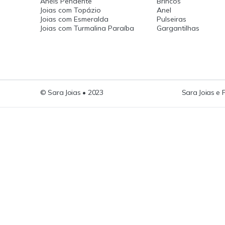
Anéis Pendente
Brincos
Joias com Topázio
Anel
Joias com Esmeralda
Pulseiras
Joias com Turmalina Paraíba
Gargantilhas
© Sara Joias • 2023
Sara Joias e 