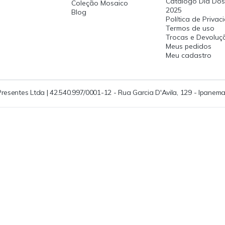
Catalogo Dia Dos
Coleção Mosaico
2025
Blog
Política de Priva
Termos de uso
Trocas e Devoluç
Meus pedidos
Meu cadastro
Presentes Ltda | 42.540.997/0001-12 - Rua Garcia D'Avila, 129 - Ipanema