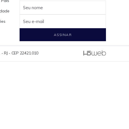
 Pais
Seu nome
cidade
ões
Seu e-mail
ASSINAR
 - RJ - CEP 22421.010