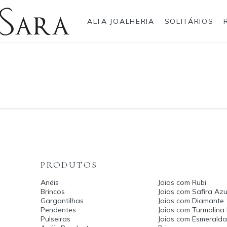
ALTA JOALHERIA
SOLITÁRIOS
Rolex
Anéis
Pulseiras
Brincos
Gargantilhas
Brincos
Anel
Breitling
Bvlgari
Gargantilhas
Pendentes
Cartier
Hublot
Pulseiras
Anéis Pendente
IWC Schaffhausen
Jaeger-LeCoultre
Montblanc
Panerai
Tudor
TAG Heuer
PRODUTOS
Anéis
Joias com Rubi
Brincos
Joias com Safira Azu
Gargantilhas
Joias com Diamante
Pendentes
Joias com Turmalina
Pulseiras
Joias com Esmerald