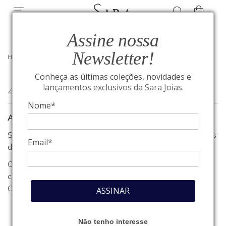
Assine nossa
Newsletter!
HOME
/
404
Conheça as últimas coleções, novidades e
404
lançamentos exclusivos da Sara Joias.
Nome*
A página que você procura não foi encontrada
Se você estava procurando algum produto, clique em um dos
Email*
departamentos ou seções no menu acima.
Caso necessite de outro tipo de informação, entre em
contato com o nosso atendimento através do nosso
Fale
Conosco
.
ASSINAR
Não tenho interesse