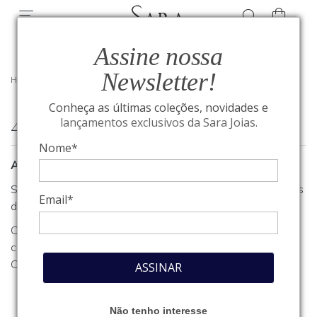
Assine nossa
Newsletter!
HOME
/
404
Conheça as últimas coleções, novidades e
404
lançamentos exclusivos da Sara Joias.
Nome*
A página que você procura não foi encontrada
Se você estava procurando algum produto, clique em um dos
Email*
departamentos ou seções no menu acima.
Caso necessite de outro tipo de informação, entre em
contato com o nosso atendimento através do nosso
Fale
Conosco
.
ASSINAR
Não tenho interesse