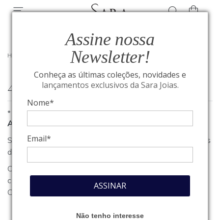
Assine nossa
Newsletter!
HOME
/
404
Conheça as últimas coleções, novidades e
404
lançamentos exclusivos da Sara Joias.
Nome*
*
A página que você procura não foi encontrada
Email*
Se você estava procurando algum produto, clique em um dos
departamentos ou seções no menu acima.
Caso necessite de outro tipo de informação, entre em
contato com o nosso atendimento através do nosso
Fale
ASSINAR
Conosco
.
Não tenho interesse