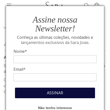
Assine nossa
Newsletter!
HOME
/
404
Conheça as últimas coleções, novidades e
404
lançamentos exclusivos da Sara Joias.
Nome*
A página que você procura não foi encontrada
Se você estava procurando algum produto, clique em um dos
Email*
departamentos ou seções no menu acima.
Caso necessite de outro tipo de informação, entre em
contato com o nosso atendimento através do nosso
Fale
Conosco
.
ASSINAR
Não tenho interesse