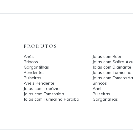
PRODUTOS
Anéis
Joias com Rubi
Brincos
Joias com Safira Azu
Gargantilhas
Joias com Diamante
Pendentes
Joias com Turmalina
Pulseiras
Joias com Esmerald
Anéis Pendente
Brincos
Joias com Topázio
Anel
Joias com Esmeralda
Pulseiras
Joias com Turmalina Paraíba
Gargantilhas