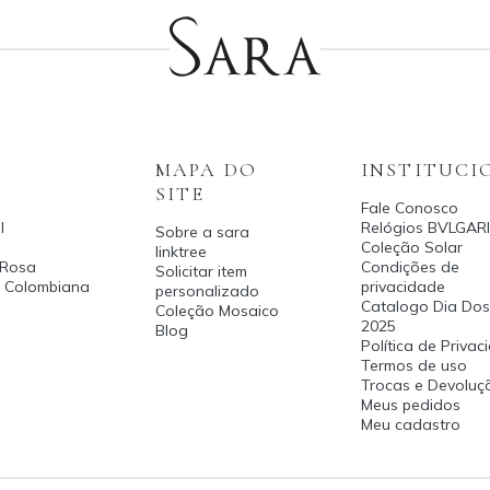
MAPA DO
INSTITUCI
SITE
Fale Conosco
l
Relógios BVLGARI
Sobre a sara
Coleção Solar
linktree
 Rosa
Condições de
Solicitar item
a Colombiana
privacidade
personalizado
Catalogo Dia Dos
Coleção Mosaico
2025
Blog
Política de Priva
Termos de uso
Trocas e Devoluç
Meus pedidos
Meu cadastro