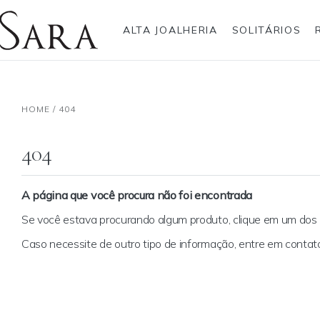
ALTA JOALHERIA
SOLITÁRIOS
Rolex
Anéis
Pulseiras
Brincos
Gargantilhas
Brincos
Anel
Breitling
HOME
/
404
Bvlgari
Gargantilhas
Pendentes
Cartier
Hublot
Pulseiras
Anéis Pendente
IWC Schaffhausen
404
Jaeger-LeCoultre
Montblanc
Panerai
Tudor
A página que você procura não foi encontrada
TAG Heuer
Se você estava procurando algum produto, clique em um do
Caso necessite de outro tipo de informação, entre em cont