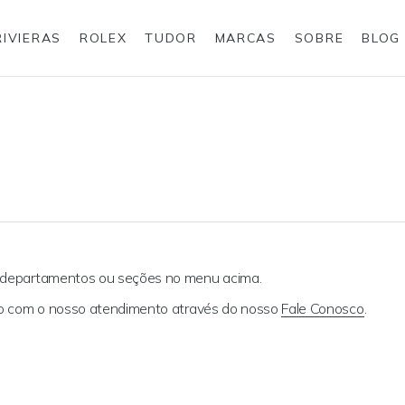
RIVIERAS
ROLEX
TUDOR
MARCAS
SOBRE
BLOG
Anéis
Rolex
s departamentos ou seções no menu acima.
ato com o nosso atendimento através do nosso
Fale Conosco
.