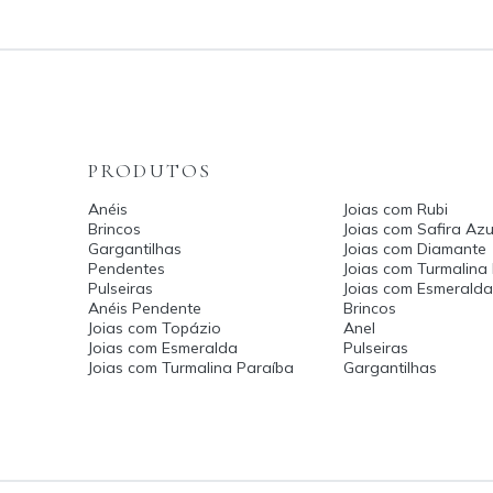
PRODUTOS
Anéis
Joias com Rubi
Brincos
Joias com Safira Azu
Gargantilhas
Joias com Diamante
Pendentes
Joias com Turmalina
Pulseiras
Joias com Esmerald
Anéis Pendente
Brincos
Joias com Topázio
Anel
Joias com Esmeralda
Pulseiras
Joias com Turmalina Paraíba
Gargantilhas