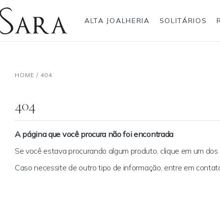
ALTA JOALHERIA
SOLITÁRIOS
Rolex
Anéis
Pulseiras
Brincos
Gargantilhas
Brincos
Anel
Breitling
HOME
/
404
Bvlgari
Gargantilhas
Pendentes
Cartier
Hublot
Pulseiras
Anéis Pendente
IWC Schaffhausen
404
Jaeger-LeCoultre
Montblanc
Panerai
Tudor
A página que você procura não foi encontrada
TAG Heuer
Se você estava procurando algum produto, clique em um do
Caso necessite de outro tipo de informação, entre em cont