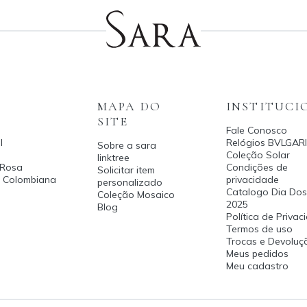
MAPA DO
INSTITUCI
SITE
Fale Conosco
l
Relógios BVLGARI
Sobre a sara
Coleção Solar
linktree
 Rosa
Condições de
Solicitar item
a Colombiana
privacidade
personalizado
Catalogo Dia Dos
Coleção Mosaico
2025
Blog
Política de Priva
Termos de uso
Trocas e Devoluç
Meus pedidos
Meu cadastro