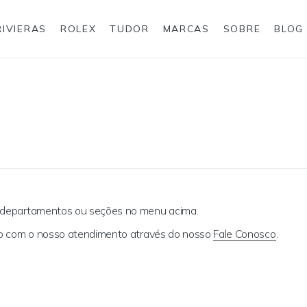
RIVIERAS
ROLEX
TUDOR
MARCAS
SOBRE
BLOG
Anéis
Rolex
s departamentos ou seções no menu acima.
ato com o nosso atendimento através do nosso
Fale Conosco
.