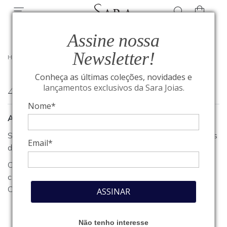
Assine nossa
Newsletter!
HOME
/
404
Conheça as últimas coleções, novidades e
404
lançamentos exclusivos da Sara Joias.
Nome*
A página que você procura não foi encontrada
Se você estava procurando algum produto, clique em um dos
Email*
departamentos ou seções no menu acima.
Caso necessite de outro tipo de informação, entre em
contato com o nosso atendimento através do nosso
Fale
Conosco
.
ASSINAR
Não tenho interesse