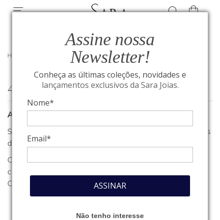
Assine nossa
Newsletter!
HOME
/
404
Conheça as últimas coleções, novidades e
404
lançamentos exclusivos da Sara Joias.
Nome*
A página que você procura não foi encontrada
Se você estava procurando algum produto, clique em um dos
Email*
departamentos ou seções no menu acima.
Caso necessite de outro tipo de informação, entre em
contato com o nosso atendimento através do nosso
Fale
Conosco
.
ASSINAR
Não tenho interesse