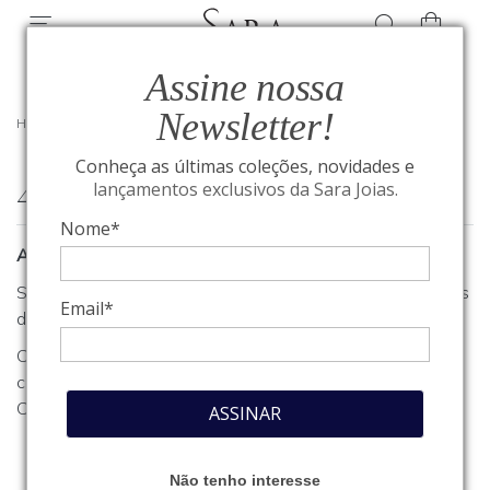
Assine nossa
Newsletter!
HOME
/
404
Conheça as últimas coleções, novidades e
404
lançamentos exclusivos da Sara Joias.
Nome*
A página que você procura não foi encontrada
Se você estava procurando algum produto, clique em um dos
Email*
departamentos ou seções no menu acima.
Caso necessite de outro tipo de informação, entre em
contato com o nosso atendimento através do nosso
Fale
Conosco
.
ASSINAR
Não tenho interesse