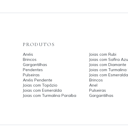
PRODUTOS
Anéis
Joias com Rubi
Brincos
Joias com Safira Azu
Gargantilhas
Joias com Diamante
Pendentes
Joias com Turmalina
Pulseiras
Joias com Esmerald
Anéis Pendente
Brincos
Joias com Topázio
Anel
Joias com Esmeralda
Pulseiras
Joias com Turmalina Paraíba
Gargantilhas