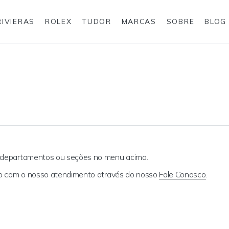
RIVIERAS
ROLEX
TUDOR
MARCAS
SOBRE
BLOG
Anéis
Rolex
s departamentos ou seções no menu acima.
ato com o nosso atendimento através do nosso
Fale Conosco
.