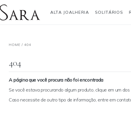
ALTA JOALHERIA
SOLITÁRIOS
Rolex
Anéis
Pulseiras
Brincos
Gargantilhas
Brincos
Anel
Breitling
HOME
/
404
Bvlgari
Gargantilhas
Pendentes
Cartier
Hublot
Pulseiras
Anéis Pendente
IWC Schaffhausen
404
Jaeger-LeCoultre
Montblanc
Panerai
Tudor
A página que você procura não foi encontrada
TAG Heuer
Se você estava procurando algum produto, clique em um do
Caso necessite de outro tipo de informação, entre em cont