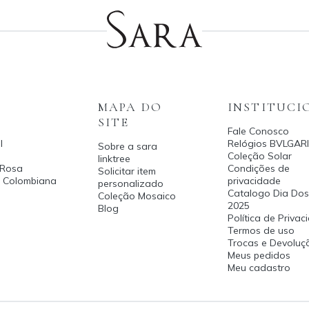
MAPA DO
INSTITUCI
SITE
Fale Conosco
l
Relógios BVLGARI
Sobre a sara
Coleção Solar
linktree
 Rosa
Condições de
Solicitar item
a Colombiana
privacidade
personalizado
Catalogo Dia Dos
Coleção Mosaico
2025
Blog
Política de Priva
Termos de uso
Trocas e Devoluç
Meus pedidos
Meu cadastro