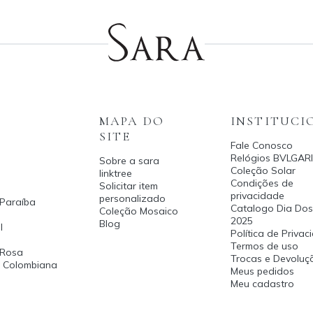
MAPA DO
INSTITUCI
SITE
Fale Conosco
Relógios BVLGARI
Sobre a sara
Coleção Solar
linktree
Condições de
Solicitar item
privacidade
personalizado
 Paraíba
Catalogo Dia Dos
Coleção Mosaico
2025
Blog
l
Política de Priva
Termos de uso
 Rosa
Trocas e Devoluç
a Colombiana
Meus pedidos
Meu cadastro