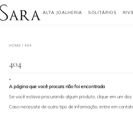
ALTA JOALHERIA
SOLITÁRIOS
RIV
Rolex
Alianças
Anéis
Pulseiras
Brincos
Gargantilhas
Brincos
Anel
Breitling
Anéis
HOME
/
404
Bvlgari
Brincos
Gargantilhas
Pendentes
Cartier
Escapulários
Hublot
Gargantilhas
Pulseiras
Anéis Pendente
IWC Schaffhausen
Pendentes
404
Jaeger-LeCoultre
Pulseiras
Montblanc
Best sellers
Panerai
Pendente Letras
Tudor
Ear Cuff
*
A página que você procura não foi encontrada
TAG Heuer
Coleção Zodíaco
Se você estava procurando algum produto, clique em um do
Caso necessite de outro tipo de informação, entre em cont