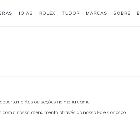
IERAS
JOIAS
ROLEX
TUDOR
MARCAS
SOBRE
Anéis
Joias para eles
Rolex
s departamentos ou seções no menu acima.
ato com o nosso atendimento através do nosso
Fale Conosco
.