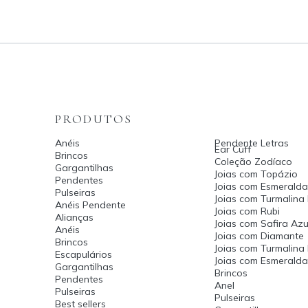
PRODUTOS
Anéis
Pendente Letras
Ear Cuff
Brincos
Coleção Zodíaco
Gargantilhas
Joias com Topázio
Pendentes
Joias com Esmeralda
Pulseiras
Joias com Turmalina
Anéis Pendente
Joias com Rubi
Alianças
Joias com Safira Azu
Anéis
Joias com Diamante
Brincos
Joias com Turmalina
Escapulários
Joias com Esmerald
Gargantilhas
Brincos
Pendentes
Anel
Pulseiras
Pulseiras
Best sellers