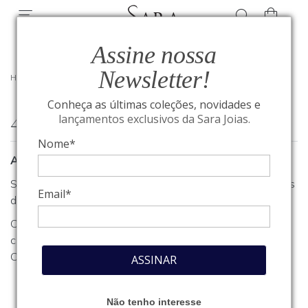
Assine nossa
Newsletter!
HOME
/
404
Conheça as últimas coleções, novidades e
404
lançamentos exclusivos da Sara Joias.
Nome*
A página que você procura não foi encontrada
Se você estava procurando algum produto, clique em um dos
Email*
departamentos ou seções no menu acima.
Caso necessite de outro tipo de informação, entre em
contato com o nosso atendimento através do nosso
Fale
Conosco
.
ASSINAR
Não tenho interesse