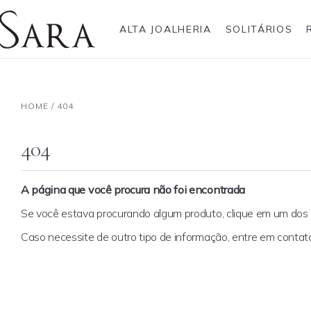
ALTA JOALHERIA
SOLITÁRIOS
Rolex
Anéis
Pulseiras
Brincos
Gargantilhas
Brincos
Anel
Breitling
HOME
/
404
Bvlgari
Gargantilhas
Pendentes
Cartier
Hublot
Pulseiras
Anéis Pendente
IWC Schaffhausen
404
Jaeger-LeCoultre
Montblanc
Panerai
Tudor
A página que você procura não foi encontrada
TAG Heuer
Se você estava procurando algum produto, clique em um do
Caso necessite de outro tipo de informação, entre em cont