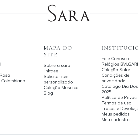
MAPA DO
INSTITUCI
SITE
Fale Conosco
l
Relógios BVLGARI
Sobre a sara
Coleção Solar
linktree
 Rosa
Condições de
Solicitar item
a Colombiana
privacidade
personalizado
Catalogo Dia Dos
Coleção Mosaico
2025
Blog
Política de Priva
Termos de uso
Trocas e Devoluç
Meus pedidos
Meu cadastro