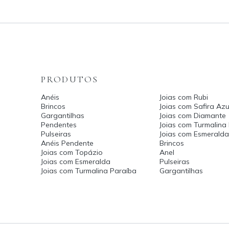
PRODUTOS
Anéis
Joias com Rubi
Brincos
Joias com Safira Azu
Gargantilhas
Joias com Diamante
Pendentes
Joias com Turmalina
Pulseiras
Joias com Esmerald
Anéis Pendente
Brincos
Joias com Topázio
Anel
Joias com Esmeralda
Pulseiras
Joias com Turmalina Paraíba
Gargantilhas