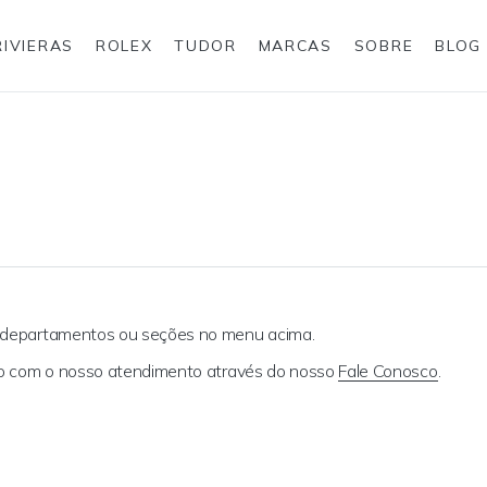
RIVIERAS
ROLEX
TUDOR
MARCAS
SOBRE
BLOG
Anéis
Rolex
s departamentos ou seções no menu acima.
ato com o nosso atendimento através do nosso
Fale Conosco
.