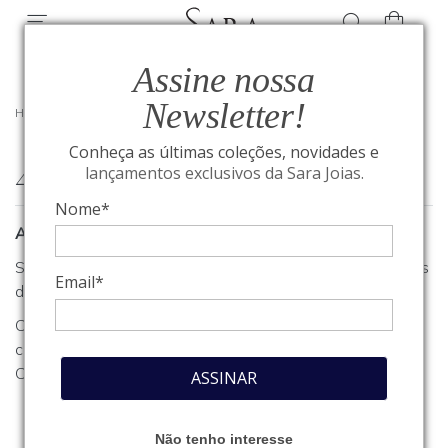
Assine nossa
Newsletter!
HOME
/
404
Conheça as últimas coleções, novidades e
404
lançamentos exclusivos da Sara Joias.
Nome*
A página que você procura não foi encontrada
Se você estava procurando algum produto, clique em um dos
Email*
departamentos ou seções no menu acima.
Caso necessite de outro tipo de informação, entre em
contato com o nosso atendimento através do nosso
Fale
Conosco
.
ASSINAR
Não tenho interesse