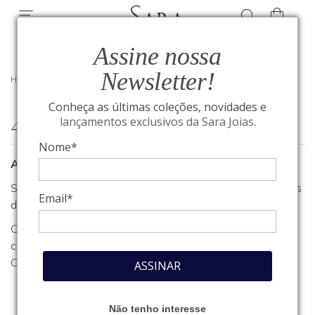
Assine nossa
Newsletter!
HOME
/
404
Conheça as últimas coleções, novidades e
404
lançamentos exclusivos da Sara Joias.
Nome*
A página que você procura não foi encontrada
Se você estava procurando algum produto, clique em um dos
Email*
departamentos ou seções no menu acima.
Caso necessite de outro tipo de informação, entre em
contato com o nosso atendimento através do nosso
Fale
Conosco
.
ASSINAR
Não tenho interesse