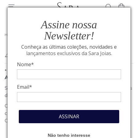
Assine nossa
Newsletter!
HOME
/
404
Conheça as últimas coleções, novidades e
404
lançamentos exclusivos da Sara Joias.
Nome*
*
A página que você procura não foi encontrada
Email*
Se você estava procurando algum produto, clique em um dos
departamentos ou seções no menu acima.
Caso necessite de outro tipo de informação, entre em
contato com o nosso atendimento através do nosso
Fale
ASSINAR
Conosco
.
Não tenho interesse