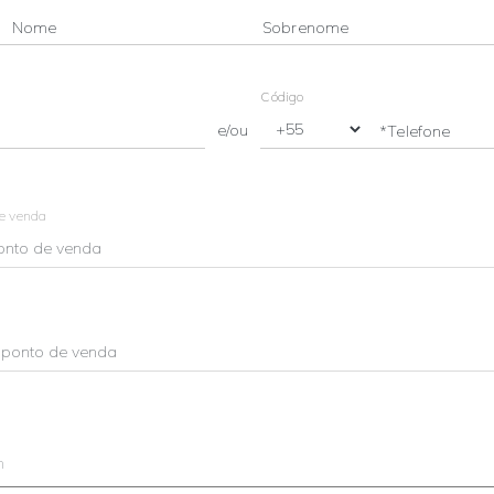
Nome
Sobrenome
Código
e/ou
*Telefone
de venda
m