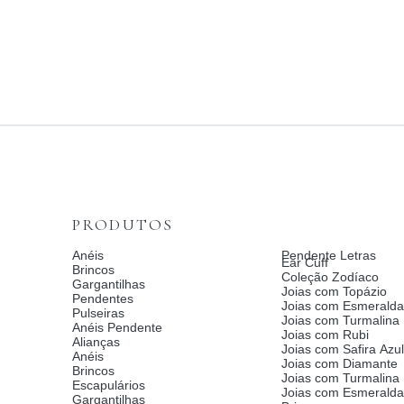
PRODUTOS
Anéis
Pendente Letras
Ear Cuff
Brincos
Coleção Zodíaco
Gargantilhas
Joias com Topázio
Pendentes
Joias com Esmeralda
Pulseiras
Joias com Turmalina
Anéis Pendente
Joias com Rubi
Alianças
Joias com Safira Azul
Anéis
Joias com Diamante
Brincos
Joias com Turmalina
Escapulários
Joias com Esmerald
Gargantilhas