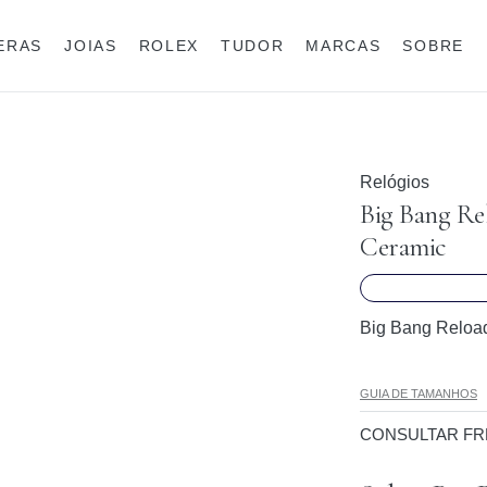
IERAS
JOIAS
ROLEX
TUDOR
MARCAS
SOBRE
Anéis
Joias para eles
Rolex
Relógios
Big Bang Re
Ceramic
Big Bang Reloa
GUIA DE TAMANHOS
CONSULTAR FR