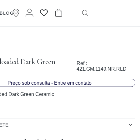
BLOG
Brincos
Cartier
loaded Dark Green
Ref.:
421.GM.1149.NR.RLD
Preço sob consulta - Entre em contato
ded Dark Green Ceramic
ETE