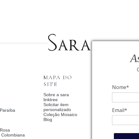
A
MAPA DO
INSTITUCI
SITE
Nome*
Fale Conosco
Relógios BVLGAR
Sobre a sara
Coleção Solar
linktree
Condições de priv
Solicitar item
Catalogo Dia Dos 
Email*
personalizado
 Paraíba
2025
Coleção Mosaico
Política de Privac
Blog
Termos de uso
Trocas e Devoluç
 Rosa
Meus pedidos
a Colombiana
Meu cadastro