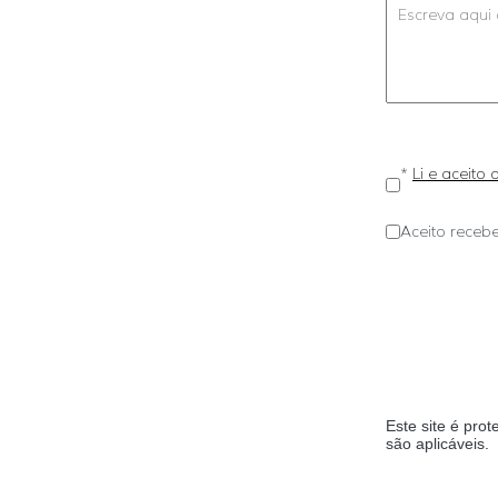
*
Li e aceito
Aceito recebe
Este site é pr
são aplicáveis.