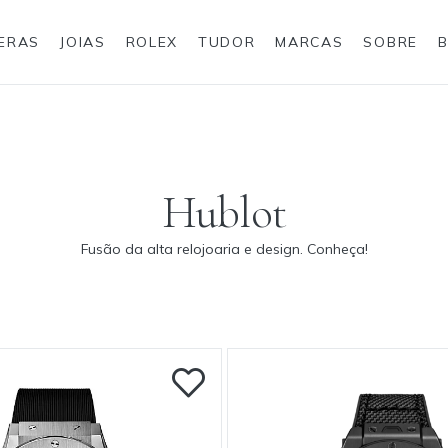
IERAS
JOIAS
ROLEX
TUDOR
MARCAS
SOBRE
Anéis
Joias para eles
Rolex
Hublot
Fusão da alta relojoaria e design. Conheça!