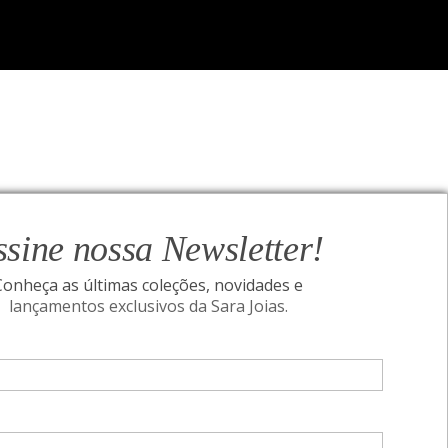
ssine nossa Newsletter!
Conheça as últimas coleções, novidades e
lançamentos exclusivos da Sara Joias.
ONAL
SIGA-NOS
Assine nossa Newsletter!
I
Conheça as últimas coleções, novidades e
acidade
Pais
lançamentos exclusivos da Sara Joias.
idade