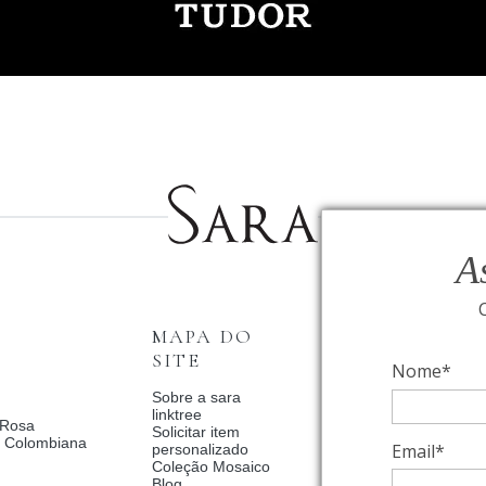
A
MAPA DO
INSTITUCI
SITE
Nome*
Fale Conosco
Relógios BVLGAR
Sobre a sara
Coleção Solar
linktree
 Rosa
Condições de priv
Solicitar item
a Colombiana
Catalogo Dia Dos 
Email*
personalizado
2025
Coleção Mosaico
Política de Privac
Blog