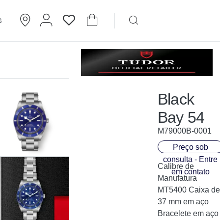
G
Brincos
Cartier
Black
Bay 54
M79000B-0001
Preço sob
consulta - Entre
Calibre de
em contato
Manufatura
MT5400 Caixa de
37 mm em aço
Bracelete em aço