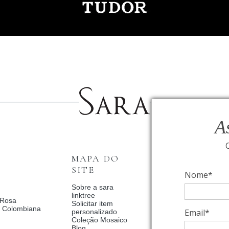
A
MAPA DO
INSTITUCI
SITE
Nome*
Fale Conosco
Relógios BVLGAR
Sobre a sara
Coleção Solar
linktree
 Rosa
Condições de priv
Solicitar item
a Colombiana
Catalogo Dia Dos 
Email*
personalizado
2025
Coleção Mosaico
Política de Privac
Blog