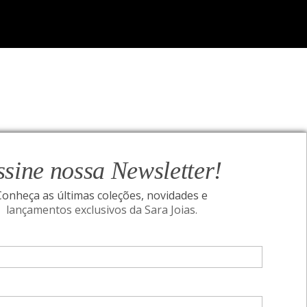
ssine nossa Newsletter!
Conheça as últimas coleções, novidades e
lançamentos exclusivos da Sara Joias.
ONAL
SIGA-NOS
Assine nossa Newsletter!
I
Conheça as últimas coleções, novidades e
acidade
Pais
lançamentos exclusivos da Sara Joias.
idade