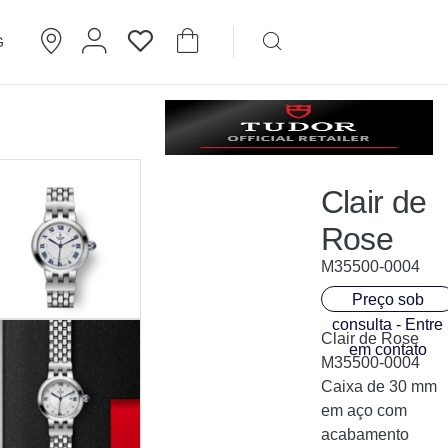
G
Brincos
Cartier
Clair de
Rose
M35500-0004
Preço sob
consulta - Entre
Clair de Rose
em contato
M35500-0004
Caixa de 30 mm
em aço com
acabamento