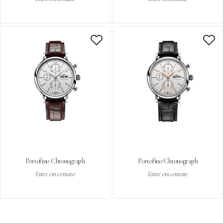
Portofino Chronograph
Portofino Chronograph
Entre em contato
Entre em contato