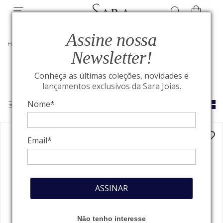
Assine nossa
HOME
/
JOIAS LE ZIL
/
COLEÇÃO LUIZA BOTTO
Newsletter!
Conheça as últimas coleções, novidades e
lançamentos exclusivos da Sara Joias.
Nome*
Email*
ASSINAR
Não tenho interesse