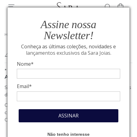
Assine nossa
Newsletter!
HOME
/
404
Conheça as últimas coleções, novidades e
404
lançamentos exclusivos da Sara Joias.
Nome*
*
A página que você procura não foi encontrada
Email*
Se você estava procurando algum produto, clique em um dos
departamentos ou seções no menu acima.
Caso necessite de outro tipo de informação, entre em
contato com o nosso atendimento através do nosso
Fale
ASSINAR
Conosco
.
Não tenho interesse