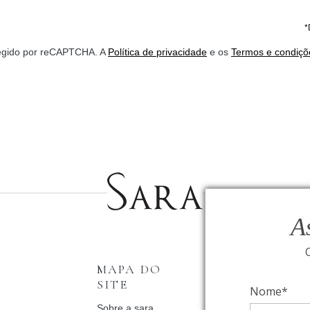
*
otegido por reCAPTCHA. A
Política de privacidade
e os
Termos e condiçõ
A
MAPA DO
INSTITUCI
SITE
Nome*
Fale Conosco
Relógios BVLGAR
Sobre a sara