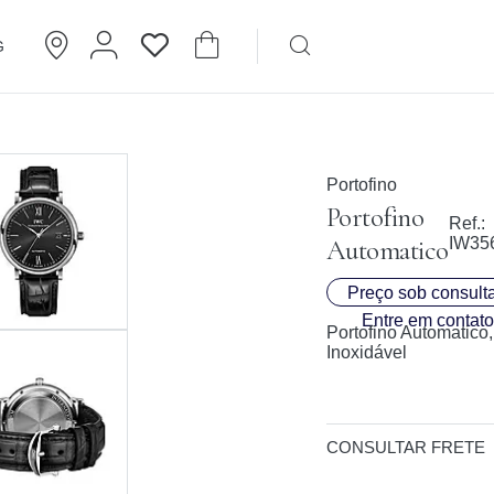
G
Brincos
Cartier
Portofino
Portofino
Ref.:
Automatico
IW35
Preço sob consulta
Entre em contato
Portofino Automatico
Inoxidável
CONSULTAR FRETE