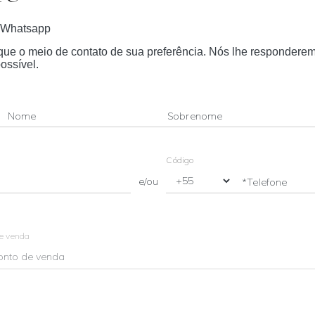
Whatsapp
dique o meio de contato de sua preferência. Nós lhe respondere
ossível.
Nome
Sobrenome
Código
e/ou
*Telefone
de venda