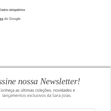
Dados obrigatórios
es
do Google
ssine nossa Newsletter!
Conheça as últimas coleções, novidades e
lançamentos exclusivos da Sara Joias.
ONAL
SIGA-NOS
Assine nossa Newsletter!
I