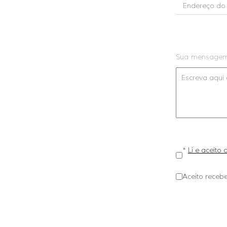
Sua mensage
*
Li e aceito
Aceito recebe