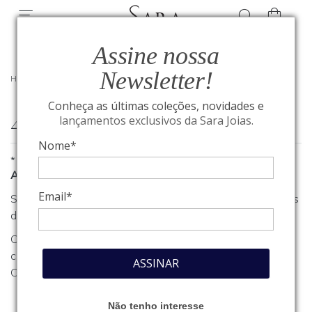
Assine nossa
Newsletter!
HOME
/
404
Conheça as últimas coleções, novidades e
404
lançamentos exclusivos da Sara Joias.
Nome*
*
A página que você procura não foi encontrada
Email*
Se você estava procurando algum produto, clique em um dos
departamentos ou seções no menu acima.
Caso necessite de outro tipo de informação, entre em
contato com o nosso atendimento através do nosso
Fale
ASSINAR
Conosco
.
Não tenho interesse