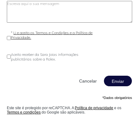
*
Li e aceito os Termos e Condições e a Política de
Privacidade.
Aceito receber da Sara Joias informações
publicitárias sobre a Rolex.
Enviar
*Dados obrigatórios
Este site é protegido por reCAPTCHA. A
Política de privacidade
e os
Termos e condições
do Google são aplicáveis.