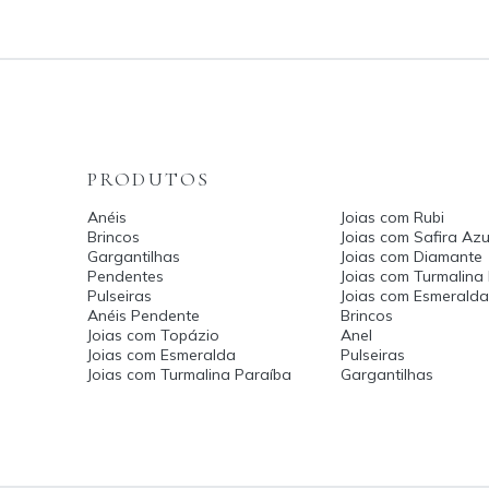
PRODUTOS
Anéis
Joias com Rubi
Brincos
Joias com Safira Azu
Gargantilhas
Joias com Diamante
Pendentes
Joias com Turmalina
Pulseiras
Joias com Esmerald
Anéis Pendente
Brincos
Joias com Topázio
Anel
Joias com Esmeralda
Pulseiras
Joias com Turmalina Paraíba
Gargantilhas