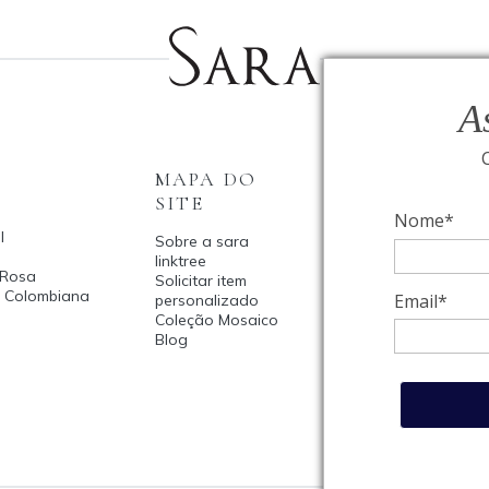
A
MAPA DO
INSTITUCI
SITE
Fale Conosco
Nome*
l
Relógios BVLGARI
Sobre a sara
Coleção Solar
linktree
 Rosa
Condições de
Solicitar item
a Colombiana
privacidade
Email*
personalizado
Catalogo Dia Dos
Coleção Mosaico
2025
Blog
Política de Priva
Termos de uso
Trocas e Devoluç
Meus pedidos
Meu cadastro