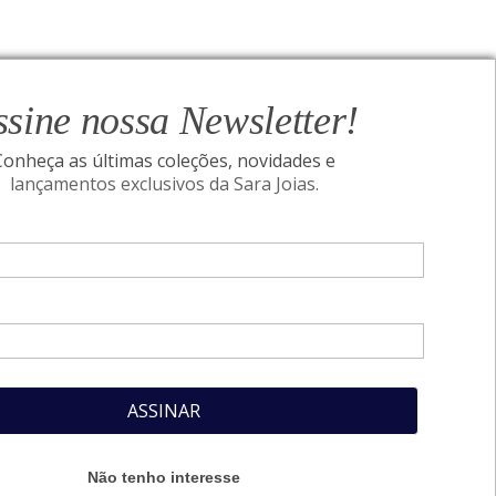
ssine nossa Newsletter!
Conheça as últimas coleções, novidades e
ONAL
lançamentos exclusivos da Sara Joias.
SIGA-NOS
Assine nossa Newsletter!
Conheça as últimas coleções, novidades e
lançamentos exclusivos da Sara Joias.
 Pais
Seu nome
cidade
ões
Seu e-mail
ASSINAR
ASSINAR
Não tenho interesse